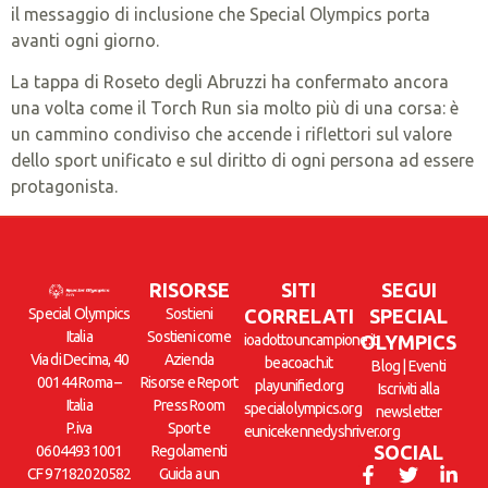
il messaggio di inclusione che Special Olympics porta
avanti ogni giorno.
La tappa di Roseto degli Abruzzi ha confermato ancora
una volta come il Torch Run sia molto più di una corsa: è
un cammino condiviso che accende i riflettori sul valore
dello sport unificato e sul diritto di ogni persona ad essere
protagonista.
RISORSE
SITI
SEGUI
Special Olympics
Sostieni
CORRELATI
SPECIAL
Italia
Sostieni come
ioadottouncampione.it
OLYMPICS
Via di Decima, 40
Azienda
beacoach.it
Blog
|
Eventi
00144 Roma –
Risorse e Report
playunified.org
Iscriviti alla
Italia
Press Room
specialolympics.org
newsletter
P.iva
Sport e
eunicekennedyshriver.org
SOCIAL
06044931001
Regolamenti
CF 97182020582
Guida a un