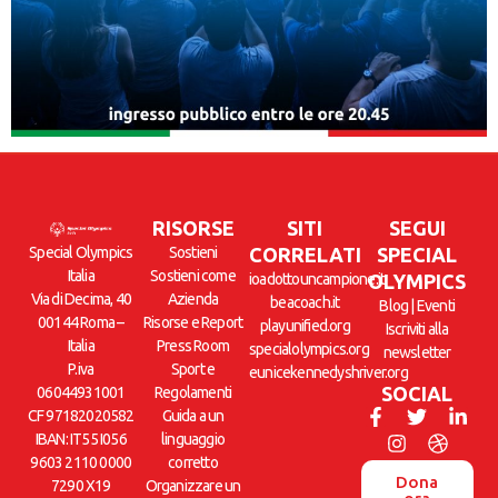
RISORSE
SITI
SEGUI
Special Olympics
Sostieni
CORRELATI
SPECIAL
Italia
Sostieni come
ioadottouncampione.it
OLYMPICS
Via di Decima, 40
Azienda
beacoach.it
Blog
|
Eventi
00144 Roma –
Risorse e Report
playunified.org
Iscriviti alla
Italia
Press Room
specialolympics.org
newsletter
P.iva
Sport e
eunicekennedyshriver.org
SOCIAL
06044931001
Regolamenti
CF 97182020582
Guida a un
IBAN: IT55 I056
linguaggio
9603 2110 0000
corretto
Dona
7290 X19
Organizzare un