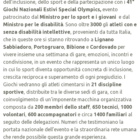
dell’inclusione, dello sport e della partecipazione con i
41°
Giochi Nazionali Estivi Special Olympics,
evento
patrocinato dal
Ministro per lo sport e i giovani
e dal
Ministro per le disabilità
. Sono oltre
3000
gli
atleti con e
senza disabilità intellettive
, provenienti da tutta Italia,
che in queste ore si stanno ritrovando a
Lignano
Sabbiadoro
,
Portogruaro
,
Bibione
e
Cordovado
per
vivere insieme una settimana di gare, emozioni, incontri e
condivisione, in un evento che rappresenta un unico luogo
in cui lo sport diventa opportunità concreta di inclusione,
crescita reciproca e superamento di ogni pregiudizio. I
Giochi vedranno gli atleti cimentarsi in
21 discipline
sportive
, distribuite tra le diverse sedi di gara, con il
coinvolgimento di un’imponente macchina organizzativa
composta da
200 membri dello staff
,
650 tecnici
,
1000
volontari
,
600 accompagnatori
e circa
1400 familiari
al
seguito delle delegazioni. Numeri che testimoniano la
portata nazionale dell’evento e la straordinaria rete umana
che rende possibile questa grande esperienza.