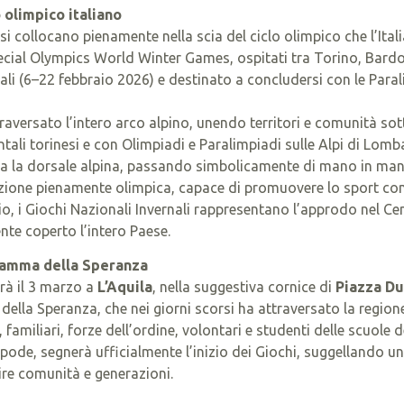
 olimpico italiano
 si collocano pienamente nella scia del ciclo olimpico che l’Ita
ecial Olympics World Winter Games, ospitati tra Torino, Bardon
ali (6–22 febbraio 2026) e destinato a concludersi con le Para
raversato l’intero arco alpino, unendo territori e comunità so
tali torinesi e con Olimpiadi e Paralimpiadi sulle Alpi di Lomba
ta la dorsale alpina, passando simbolicamente di mano in mano 
one pienamente olimpica, capace di promuovere lo sport com
io, i Giochi Nazionali Invernali rappresentano l’approdo nel Ce
te coperto l’intero Paese.
Fiamma della Speranza
rà il 3 marzo a
L’Aquila
, nella suggestiva cornice di
Piazza D
della Speranza, che nei giorni scorsi ha attraversato la regio
familiari, forze dell’ordine, volontari e studenti delle scuole de
ipode, segnerà ufficialmente l’inizio dei Giochi, suggellando u
ire comunità e generazioni.