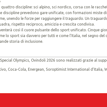
o
n quattro discipline: sci alpino, sci nordico, corsa con le rac
e discipline prevedono gare unificate, con formazioni miste di 
eme, unendo le forze per raggiungere il traguardo. Un traguar
adra, rispetto reciproco, amicizia e crescita condivisa.
diventerà così il cuore pulsante dello sport unificato. Cinque gi
 lo sport sia davvero per tutti e come l’Italia, nel segno del
ande storia di inclusione.
 Special Olympics, Ovindoli 2026 sono realizzati grazie al supp
ivo, Coca-Cola, Energean, Soroptimist International d’Italia,