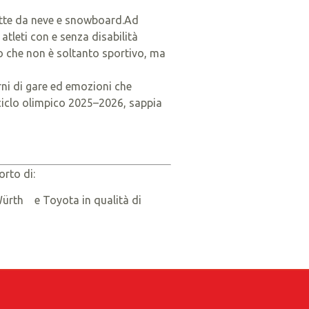
chette da neve e snowboard.Ad
atleti con e senza disabilità
do che non è soltanto sportivo, ma
orni di gare ed emozioni che
 ciclo olimpico 2025–2026, sappia
orto di:
 Würth e Toyota in qualità di