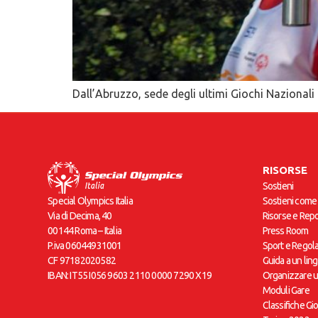
Dall’Abruzzo, sede degli ultimi Giochi Nazionali 
RISORSE
Sostieni
Sostieni come
Special Olympics Italia
Risorse e Repo
Via di Decima, 40
Press Room
00144 Roma – Italia
Sport e Regol
P.iva 06044931001
Guida a un lin
CF 97182020582
Organizzare 
IBAN: IT55 I056 9603 2110 0000 7290 X19
Moduli Gare
Classifiche Gi