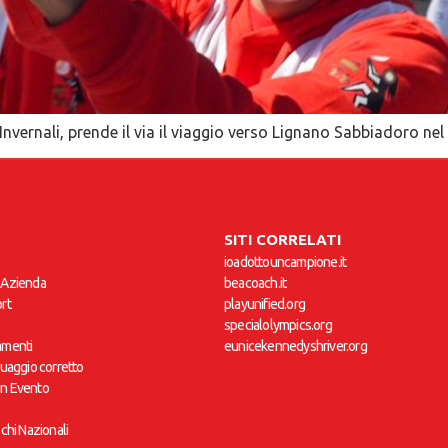
Invernali, prende il via il viaggio verso Lignano Sabbiadoro nel
SITI CORRELATI
ioadottouncampione.it
 Azienda
beacoach.it
rt
playunified.org
specialolympics.org
amenti
eunicekennedyshriver.org
guaggio corretto
un Evento
ochi Nazionali