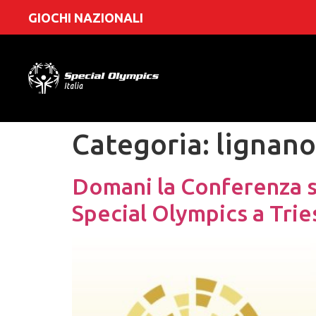
GIOCHI NAZIONALI
Categoria:
lignan
Domani la Conferenza st
Special Olympics a Trie