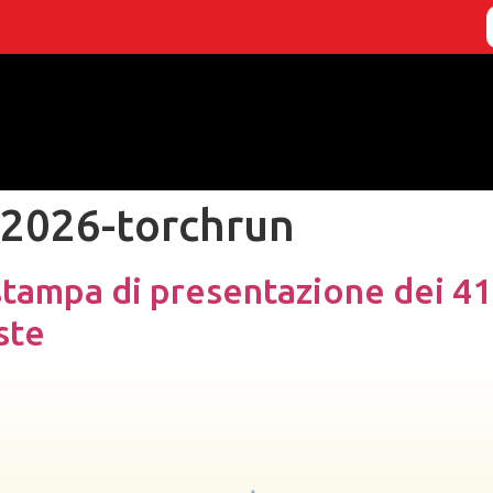
o2026-torchrun
ampa di presentazione dei 41°
ste