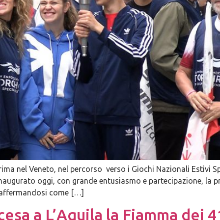
ima nel Veneto, nel percorso verso i Giochi Nazionali Estivi
augurato oggi, con grande entusiasmo e partecipazione, la pr
6, affermandosi come […]
ccesa a L’Aquila la Fiamma dei 