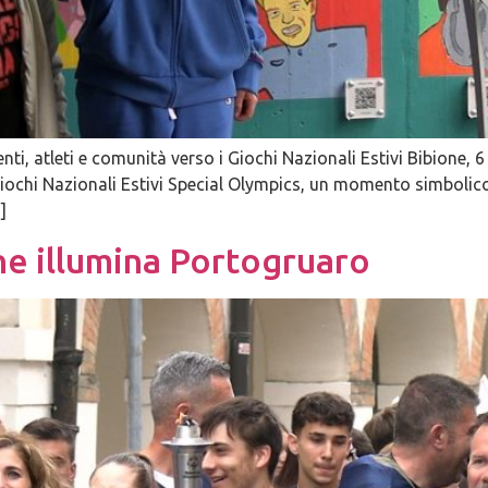
nti, atleti e comunità verso i Giochi Nazionali Estivi Bibione,
ochi Nazionali Estivi Special Olympics, un momento simbolico e
]
ne illumina Portogruaro