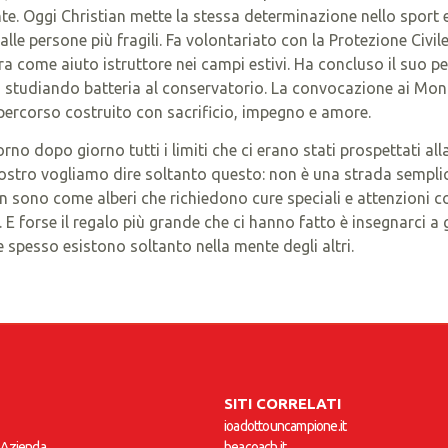
te. Oggi Christian mette la stessa determinazione nello sport 
to alle persone più fragili. Fa volontariato con la Protezione Civ
ora come aiuto istruttore nei campi estivi. Ha concluso il suo p
ca studiando batteria al conservatorio. La convocazione ai Mon
percorso costruito con sacrificio, impegno e amore.
rno dopo giorno tutti i limiti che ci erano stati prospettati all
l nostro vogliamo dire soltanto questo: non è una strada sempli
ian sono come alberi che richiedono cure speciali e attenzioni 
. E forse il regalo più grande che ci hanno fatto è insegnarci a 
che spesso esistono soltanto nella mente degli altri.
SITI CORRELATI
ioadottouncampione.it
 Azienda
beacoach.it