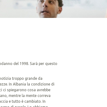
capodanno del 1998. Sarà per questo
 notizia troppo grande da
zze. In Albania la condizione di
ci ci spiegarono cosa avrebbe
tano, mentre la mente correva
ccia e tutto è cambiato. In
bisogno di parole. Lo abbiamo