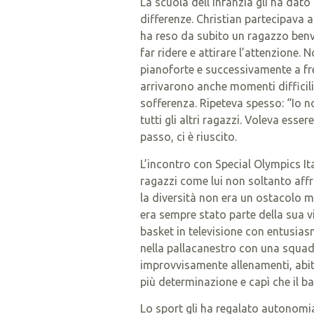
La scuola dell’infanzia gli ha dato 
differenze. Christian partecipava
ha reso da subito un ragazzo benvo
far ridere e attirare l’attenzione
pianoforte e successivamente a fr
arrivarono anche momenti difficili
sofferenza. Ripeteva spesso: “Io n
tutti gli altri ragazzi. Voleva es
passo, ci è riuscito.
L’incontro con Special Olympics It
ragazzi come lui non soltanto affro
la diversità non era un ostacolo ma 
era sempre stato parte della sua v
basket in televisione con entusia
nella pallacanestro con una squadr
improvvisamente allenamenti, abit
più determinazione e capì che il b
Lo sport gli ha regalato autonomia