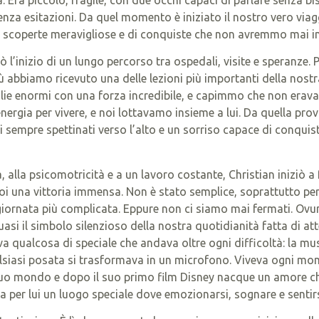
nza esitazioni. Da quel momento è iniziato il nostro vero viagg
di scoperte meravigliose e di conquiste che non avremmo mai 
ò l’inizio di un lungo percorso tra ospedali, visite e speranze.
abbiamo ricevuto una delle lezioni più importanti della nost
ie enormi con una forza incredibile, e capimmo che non eravamo
energia per vivere, e noi lottavamo insieme a lui. Da quella pro
li sempre spettinati verso l’alto e un sorriso capace di conqui
, alla psicomotricità e a un lavoro costante, Christian iniziò a
oi una vittoria immensa. Non è stato semplice, soprattutto pe
giornata più complicata. Eppure non ci siamo mai fermati. 
asi il simbolo silenzioso della nostra quotidianità fatta di at
va qualcosa di speciale che andava oltre ogni difficoltà: la mus
qualsiasi posata si trasformava in un microfono. Viveva ogni 
suo mondo e dopo il suo primo film Disney nacque un amore ch
 per lui un luogo speciale dove emozionarsi, sognare e sentirsi