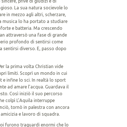
sincere, prive di giudizi e di
gioso. La sua natura socievole lo
e in mezzo agli altri, scherzare,
la musica lo ha portato a studiare
forte e batteria. Ma crescendo
ian attraversò una fase di grande
derio profondo di sentirsi come
a sentirsi diverso. E, passo dopo
er la prima volta Christian vide
opri limiti. Scoprì un mondo in cui
e infine lo sci. In realtà lo sport
ente ad amare l’acqua. Guardava il
to. Così iniziò il suo percorso
he colpì L’Aquila interruppe
nciò, tornò in palestra con ancora
 amicizia e lavoro di squadra.
 noi furono traguardi enormi che lo