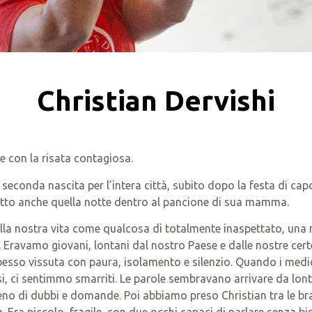
Christian Dervishi
 e con la risata contagiosa.
la seconda nascita per l’intera città, subito dopo la festa di 
 fatto anche quella notte dentro al pancione di sua mamma.
lla nostra vita come qualcosa di totalmente inaspettato, una
ravamo giovani, lontani dal nostro Paese e dalle nostre certe
pesso vissuta con paura, isolamento e silenzio. Quando i medi
, ci sentimmo smarriti. Le parole sembravano arrivare da lon
no di dubbi e domande. Poi abbiamo preso Christian tra le bra
ta. Era piccolo, fragile, con due occhi capaci di parlare senza 