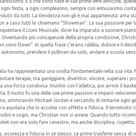
tantissimo. È lì che sono nate le sue prime vere amicizie, quelle 
 a ogni festa, a ogni compleanno, sempre con entusiasmo conta
luto da tutti. La timidezza non gli è mai appartenuta: ama star
. Non a caso tutti lo chiamano “Showman”. La sua passione per 
equentare il Liceo Musicale, dove ha imparato a suonare piano
. Diventando più consapevole della propria condizione, Christ
on sono Down”. In quella frase c’erano rabbia, dolore e il desi
sere autonomo, prendere il pullman da solo, andare a scuola senz
alia ha rappresentato una svolta fondamentale nella sua vita. P
ntare terapie, ma gareggiare, divertirsi, vincere, superare i pr
una forza condivisa. Iniziňiò con l’atletica, poi arrivò il basket 
ita. Il nuoto fu una delle sue prime passioni e imparò velocem
smo, ammirando Michael Jordan e cercando di imitarne ogni ges
a aquilana che lo accolse con affetto e fiducia. Il terremoto c
udini e sogni, ma Christian non si arrese. Quando tutto ricomi
asket non era solo fare canestro, ma anche disciplina, rispetto,
, sicurezza e fiducia in sé stesso. Le prime trasferte senza di