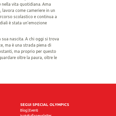
e nella vita quotidiana. Ama
ile, lavora come cameriere in un
ercorso scolastico e continua a
diali è stata un’emozione
a sua nascita. A chi oggi si trova
ce, ma è una strada piena di
costanti, ma proprio per questo
guardare oltre la paura, oltre le
SEGUI SPECIAL OLYMPICS
Blog
|
Eventi
Iscriviti alla newsletter