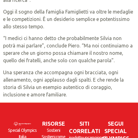
Oggi il sogno della famiglia Famiglietti va oltre le medaglie
e le competizioni. È un desiderio semplice e potentissimo
allo stesso tempo.
“I medici ci hanno detto che probabilmente Silvia non
potrà mai parlare”, conclude Piero. “Ma noi continuiamo a
sperare che un giorno possa chiamare il nostro nome,
quello dei fratelli, anche solo con qualche parola”.
Una speranza che accompagna ogni bracciata, ogni
allenamento, ogni applauso dagli spalti. E che rende la
storia di Silvia un esempio autentico di coraggio,
inclusione e amore familiare.
RISORSE
SITI
SEGUI
Special Olympics
Sostieni
CORRELATI
SPECIAL
Italia
Sostieni come
ioadottouncampione.it