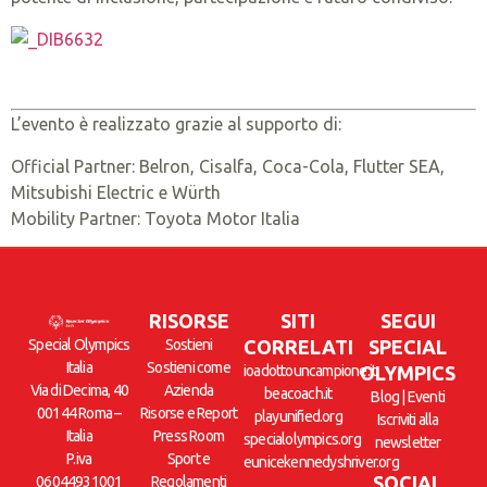
L’evento è realizzato grazie al supporto di:
Official Partner: Belron, Cisalfa, Coca-Cola, Flutter SEA,
Mitsubishi Electric e Würth
Mobility Partner: Toyota Motor Italia
RISORSE
SITI
SEGUI
Special Olympics
Sostieni
CORRELATI
SPECIAL
Italia
Sostieni come
ioadottouncampione.it
OLYMPICS
Via di Decima, 40
Azienda
beacoach.it
Blog
|
Eventi
00144 Roma –
Risorse e Report
playunified.org
Iscriviti alla
Italia
Press Room
specialolympics.org
newsletter
P.iva
Sport e
eunicekennedyshriver.org
SOCIAL
06044931001
Regolamenti