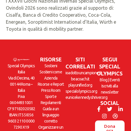
I XXXVII Giochi Nazionali Invernali Special Olympics,
Ovindoli 2026 sono realizzati grazie al supporto di:
Cisalfa, Banca di Credito Cooperativo, Coca-Cola,
Energean, Soroptimist International d’Italia, Würth e
Toyota in qualità di mobility partner.
RISORSE
SITI
SEGUI
Special Olympics
Sostieni
CORRELATI
SPECIAL
Italia
Sostieni come
ioadottouncampione.it
OLYMPICS
Via di Decima, 40
Azienda
beacoach.it
Blog
|
Eventi
00144 Roma –
Risorse e Report
playunified.org
Iscriviti alla
Italia
Press Room
specialolympics.org
newsletter
P.iva
Sport e
eunicekennedyshriver.org
SOCIAL
06044931001
Regolamenti
CF 97182020582
Guida a un
IBAN: IT55 I056
linguaggio
9603 2110 0000
corretto
Dona
7290 X19
Organizzare un
ora