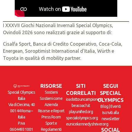
I XXXVII Giochi Nazionali Invernali Special Olympics,
Ovindoli 2026 sono realizzati grazie al supporto di:
Cisalfa Sport, Banca di Credito Cooperativo, Coca-Cola,
Energean, Soroptimist International d’Italia, Würth e
Toyota in qualità di mobility partner.
RISORSE
SITI
SEGUI
Special Olympics
Sostieni
CORRELATI
SPECIAL
Italia
Sostieni come
ioadottouncampione.it
OLYMPICS
Via di Decima, 40
Azienda
beacoach.it
Blog
|
Eventi
00144 Roma –
Risorse e Report
playunified.org
Iscriviti alla
Italia
Press Room
specialolympics.org
newsletter
P.iva
Sport e
eunicekennedyshriver.org
SOCIAL
06044931001
Regolamenti