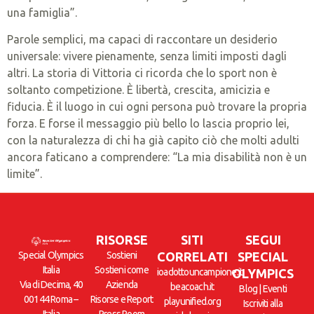
una famiglia”.
Parole semplici, ma capaci di raccontare un desiderio
universale: vivere pienamente, senza limiti imposti dagli
altri. La storia di Vittoria ci ricorda che lo sport non è
soltanto competizione. È libertà, crescita, amicizia e
fiducia. È il luogo in cui ogni persona può trovare la propria
forza. E forse il messaggio più bello lo lascia proprio lei,
con la naturalezza di chi ha già capito ciò che molti adulti
ancora faticano a comprendere: “La mia disabilità non è un
limite”.
RISORSE
SITI
SEGUI
Special Olympics
Sostieni
CORRELATI
SPECIAL
Italia
Sostieni come
ioadottouncampione.it
OLYMPICS
Via di Decima, 40
Azienda
beacoach.it
Blog
|
Eventi
00144 Roma –
Risorse e Report
playunified.org
Iscriviti alla