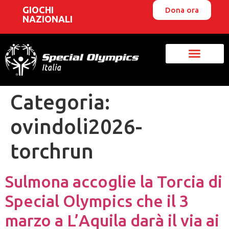
GIOCHI
Dona ora
NAZIONALI
Categoria:
ovindoli2026-
torchrun
Sulmona accoglie la Torcia di
Special Olympics che il 3
marzo a L’Aquila darà il via ai