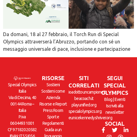
Da domani, 18 al 27 febbraio, il Torch Run di Special
Olympics attraverserà l’Abruzzo, portando con sé un
messaggio universale di pace, inclusione e partecipazione
RISORSE
SITI
SEGUI
Special Olympics
Sostieni
CORRELATI
SPECIAL
Italia
Sostieni come
ioadottouncampione.it
OLYMPICS
Via di Decima, 40
Azienda
beacoach.it
Blog
|
Eventi
00144 Roma –
Risorse e Report
playunified.org
Iscriviti alla
Italia
Press Room
specialolympics.org
newsletter
P.iva
Sport e
eunicekennedyshriver.org
SOCIAL
06044931001
Regolamenti
CF 97182020582
Guida a un
IBAN: IT55 I056
linguaggio